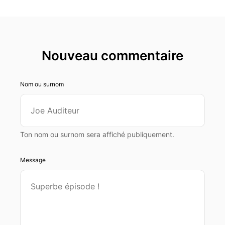
00:00:36: Alors volontiers, donc je suis
responsable du wealth planning dans une
banque privée.
Nouveau commentaire
00:00:42: Le wealth planning, pas tout le monde
sait ce que c'est.
Nom ou surnom
00:00:45: En fait, c'est de la gestion de
patrimoine, à pas confondre avec de la gestion
de fortune.
Ton nom ou surnom sera affiché publiquement.
00:00:50: Donc notre rôle, c'est d'aider nos
clients à organiser, structurer, protéger,
Message
développer et transmettre leur patrimoine de
manière optimale.
00:01:00: Et c'est le patrimoine au sens large.
00:01:02: Donc ça peut être des actifs